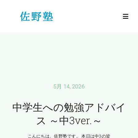
Skip
to
Toggl
content
Navig
HOME
小学生
中学生
5月 14, 2026
高校生
中学生への勉強アドバイ
ス ～中3ver.～
佐野塾のご紹介
こんにちは、佐野塾です。 本日は中3の皆