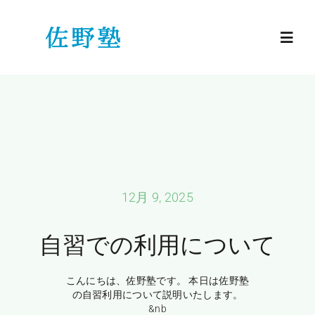
Skip
to
Toggl
content
Navig
HOME
小学生
中学生
12月 9, 2025
高校生
自習での利用について
佐野塾のご紹介
こんにちは、佐野塾です。 本日は佐野塾
の自習利用について説明いたします。
&nb