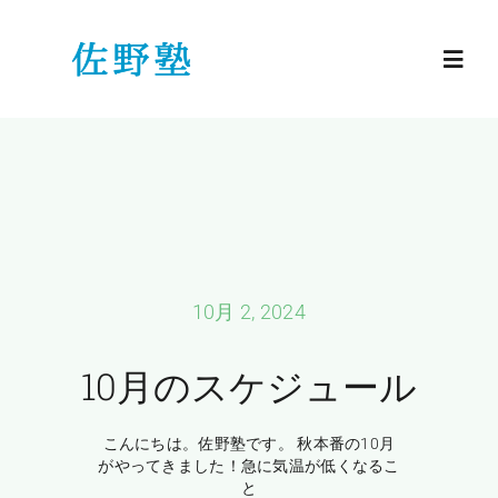
Skip
to
Toggl
content
Navig
HOME
小学生
中学生
10月 2, 2024
高校生
10月のスケジュール
佐野塾のご紹介
こんにちは。佐野塾です。 秋本番の10月
がやってきました！急に気温が低くなるこ
と